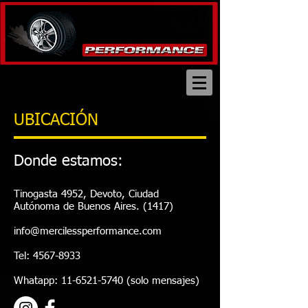
Telefono:
4567-8933
Whatapp:
1165215740
UBICACIÓN
Donde estamos:
Tinogasta 4952, Devoto, Ciudad
Autónoma de Buenos Aires. (1417)
info@mercilessperformance.com
Tel:
4567-8933
Whatapp:
11-6521-5740
(solo mensajes)